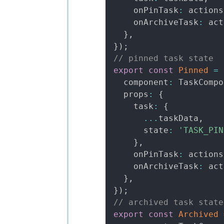
    onPinTask
:
 actions
    onArchiveTask
:
 act
}
,
}
)
;
// pinned task state
export
const
Pinned
=
  component
:
 TaskCompo
  props
:
{
    task
:
{
...
taskData
,
      state
:
'TASK_PIN
}
,
    onPinTask
:
 actions
    onArchiveTask
:
 act
}
,
}
)
;
// archived task state
export
const
Archived