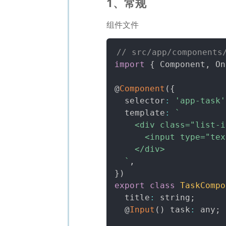
1、常规
组件文件
// src/app/components
import
{
 Component
,
 On
@
Component
(
{
  selector
:
'app-task'
  template
:
`
    <div class="list-i
      <input type="tex
    </div>

`
,
}
)
export
class
TaskCompo
  title
:
 string
;
  @
Input
(
)
 task
:
 any
;