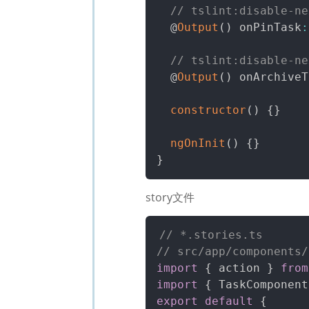
// tslint:disable-ne
  @
Output
(
)
 onPinTask
:
// tslint:disable-ne
  @
Output
(
)
 onArchiveT
constructor
(
)
{
}
ngOnInit
(
)
{
}
}
story文件
// *.stories.ts
// src/app/components/
import
{
 action 
}
from
import
{
 TaskComponent
export
default
{