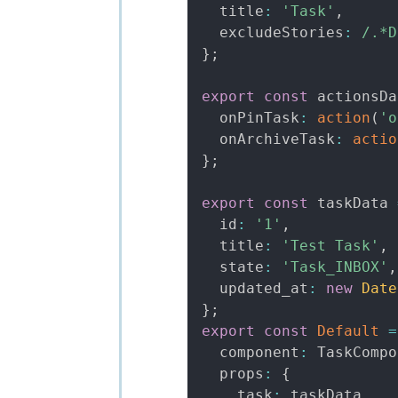
  title
:
'Task'
,
  excludeStories
:
/
.*D
}
;
export
const
 actionsDa
  onPinTask
:
action
(
'o
  onArchiveTask
:
actio
}
;
export
const
 taskData 
  id
:
'1'
,
  title
:
'Test Task'
,
  state
:
'Task_INBOX'
,
  updated_at
:
new
Date
}
;
export
const
Default
=
  component
:
 TaskCompo
  props
:
{
    task
:
 taskData
,