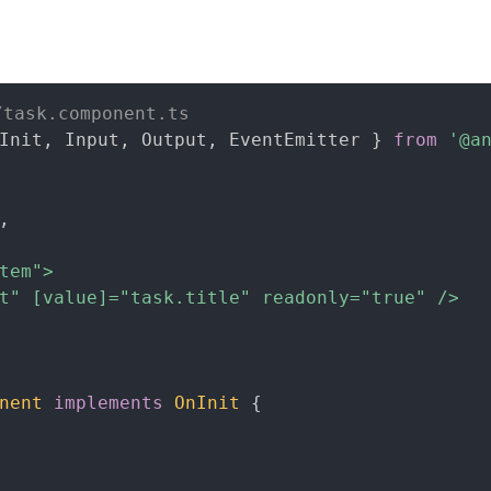
/task.component.ts
Init
,
 Input
,
 Output
,
 EventEmitter 
}
from
'@a
,
tem">

t" [value]="task.title" readonly="true" />

nent
implements
OnInit
{