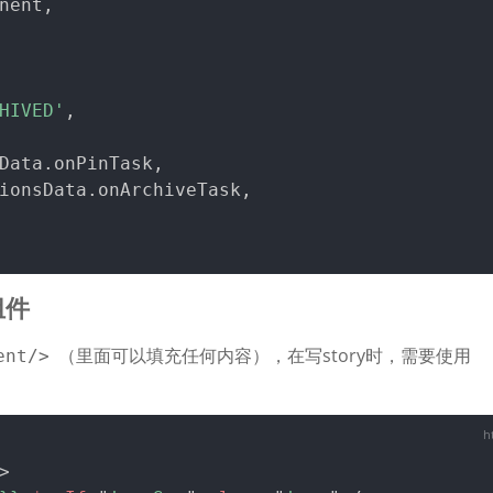
nent
,
HIVED'
,
Data
.
onPinTask
,
ionsData
.
onArchiveTask
,
组件
（里面可以填充任何内容），在写story时，需要使用
ent/>
>