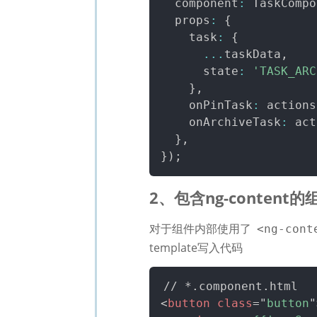
  component
:
 TaskCompo
  props
:
{
    task
:
{
...
taskData
,
      state
:
'TASK_ARC
}
,
    onPinTask
:
 actions
    onArchiveTask
:
 act
}
,
}
)
;
2、包含ng-content的
对于组件内部使用了
<ng-cont
template写入代码
<
button
class
=
"
button
"