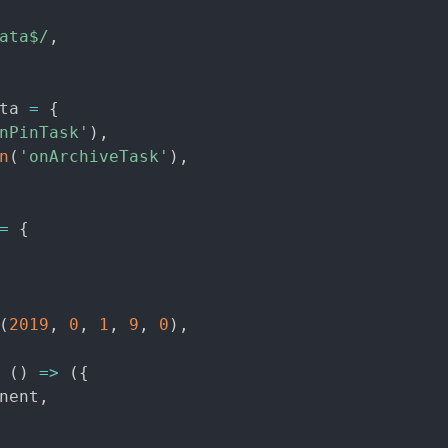
ata$
/
,
ta 
=
{
nPinTask'
)
,
n
(
'onArchiveTask'
)
,
=
{
(
2019
,
0
,
1
,
9
,
0
)
,
(
)
=>
(
{
nent
,