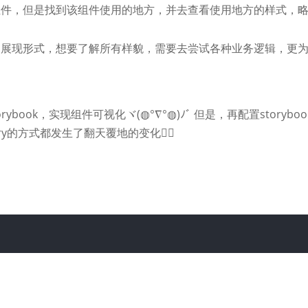
组件，但是找到该组件使用的地方，并去查看使用地方的样式，
同展现形式，想要了解所有样貌，需要去尝试各种业务逻辑，更
ybook，实现组件可视化ヾ(◍°∇°◍)ﾉﾞ 但是，再配置storyboo
y的方式都发生了翻天覆地的变化🤷‍♀️