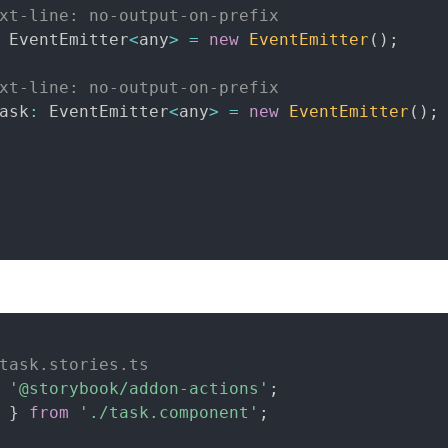
xt-line: no-output-on-prefix
 EventEmitter
<
any
>
=
new
EventEmitter
(
)
;
xt-line: no-output-on-prefix
ask
:
 EventEmitter
<
any
>
=
new
EventEmitter
(
)
;
task.stories.ts
'@storybook/addon-actions'
;
 
}
from
'./task.component'
;