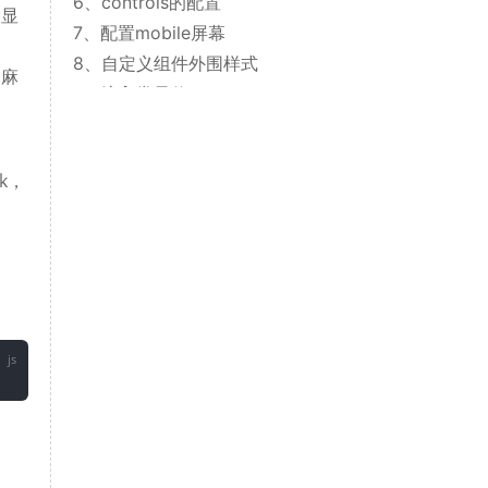
6、controls的配置
略显
7、配置mobile屏幕
8、自定义组件外围样式
为麻
9、注入常量值
10、一个完整的复杂story
常用插件
k，
学习资料