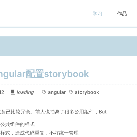
学习
作品
gular配置storybook
12
loading
angular
storybook
务已比较冗余。前人也抽离了很多公用组件，But
个公共组件的样式
写样式，造成代码重复，不好统一管理