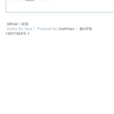
Github
标签
Author By Yaya
|
Powered By
VuePress
|
豫ICP备
14017364号-1