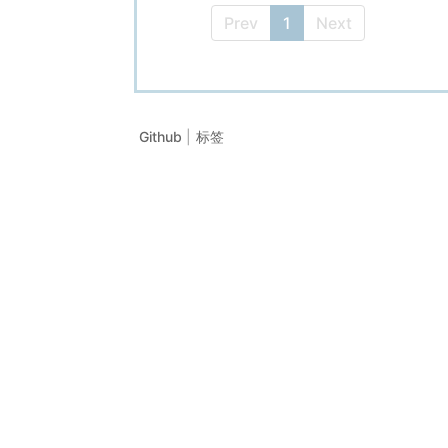
Prev
1
Next
Github
标签