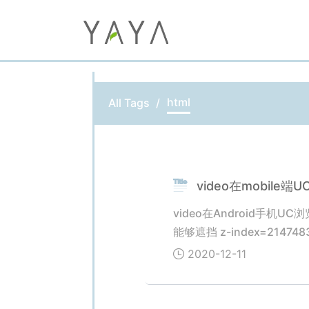
html
All Tags
video在mobile
video在Android
能够遮挡 z-index=21474
2020-12-11