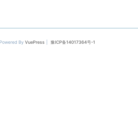
Powered By
VuePress
|
豫ICP备14017364号-1