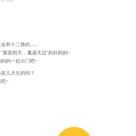
会和十二挣的……
“素面朝天，邋遢无边”的好妈妈~
妈妈一起出门吧~
小孩儿天生的吗？
吧~